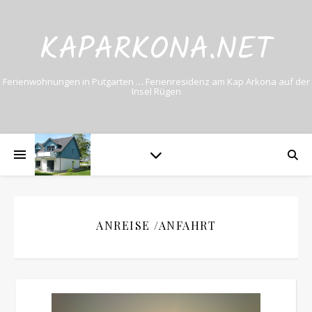
KAPARKONA.NET
Ferienwohnungen in Putgarten … Ferienresidenz am Kap Arkona auf der
Insel Rügen
ANREISE /ANFAHRT