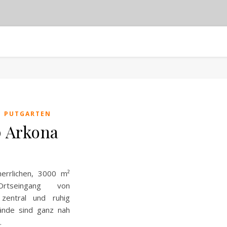
N PUTGARTEN
p Arkona
errlichen, 3000 m²
rtseingang von
zentral und ruhig
rände sind ganz nah
…