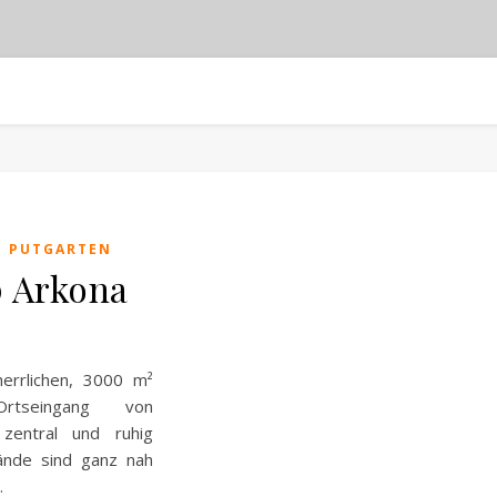
N PUTGARTEN
p Arkona
errlichen, 3000 m²
rtseingang von
zentral und ruhig
rände sind ganz nah
…