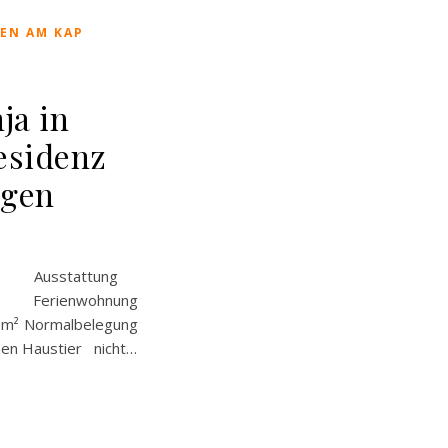
EN AM KAP
ja in
esidenz
ügen
om Ausstattung
es Ferienwohnung
 m² Normalbelegung
en Haustier nicht…